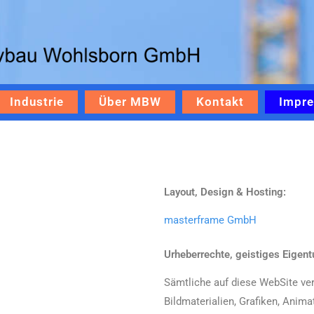
 Wohlsborn
gen
Industrie
Über MBW
Kontakt
Impr
Layout, Design & Hosting:
masterframe GmbH
Urheberrechte, geistiges Eigen
Sämtliche auf diese WebSite ver
Bildmaterialien, Grafiken, Anim