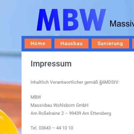
MBW Bau
Hausbau, Industriebau und Sanierungen in Thürin
Home
Hausbau
Sanierung
Impressum
Inhaltlich Verantwortlicher gemäß §6MDStV:
MBW
Massivbau Wohlsborn GmbH
Am Roßelraine 2 – 99439 Am Ettersberg
Tel. 03643 – 44 10 10